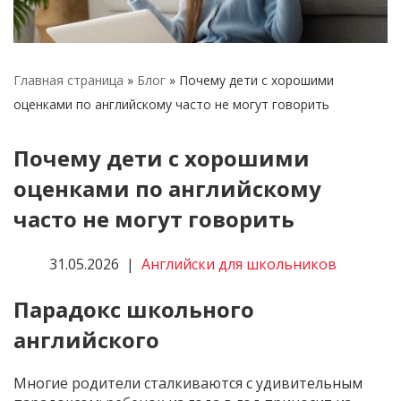
Кейсы по поступлению
Поступление за границу
США
Главная страница
»
Блог
»
Почему дети с хорошими
Турция
оценками по английскому часто не могут говорить
Чехия
Почему дети с хорошими
Языковые лагеря
оценками по английскому
часто не могут говорить
31.05.2026
Английски для школьников
Парадокс школьного
английского
Многие родители сталкиваются с удивительным