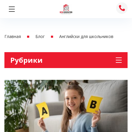
Перейти
к
содержимому
■
■
Главная
Блог
Английски для школьников
Рубрики
Австрия
Английски для школьников
Английский для взрослых
Без рубрики
Деловой английский
Италия
Канада