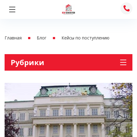
Перейти
к
содержимому
■
■
Главная
Блог
Кейсы по поступлению
Рубрики
Австрия
Английски для школьников
Английский для взрослых
Без рубрики
Деловой английский
Италия
Канада