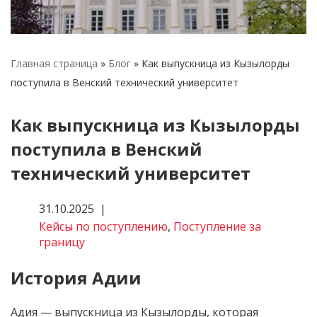
Кейсы по поступлению
Поступление за границу
США
Главная страница
»
Блог
»
Как выпускница из Кызылорды
Турция
поступила в Венский технический университет
Чехия
Как выпускница из Кызылорды
Языковые лагеря
поступила в Венский
технический университет
31.10.2025
Кейсы по поступлению
,
Поступление за
границу
История Адии
Адия — выпускница из Кызылорды, которая