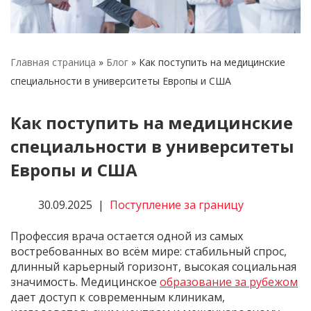
Кейсы по поступлению
Поступление за границу
США
Главная страница
»
Блог
»
Как поступить на медицинские
Турция
специальности в университеты Европы и США
Чехия
Как поступить на медицинские
Языковые лагеря
специальности в университеты
Европы и США
30.09.2025
Поступление за границу
Профессия врача остается одной из самых
востребованных во всём мире: стабильный спрос,
длинный карьерный горизонт, высокая социальная
значимость. Медицинское
образование за рубежом
дает доступ к современным клиникам,