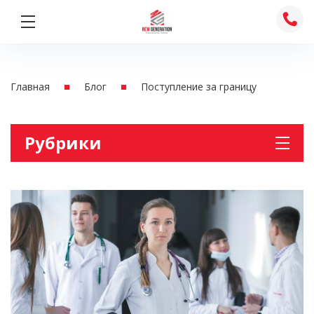
Перейти
к
содержимому
■
■
Главная
Блог
Поступление за границу
Рубрики
Австрия
Английски для школьников
Английский для взрослых
Без рубрики
Деловой английский
Италия
Канада