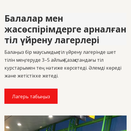
Балалар мен
жасөспірімдерге арналған
тіл үйрену лагерлері
Балаңыз бір маусымдық тіл үйрену лагерінде шет
тілін меңгеруде 3–5 айлық Қазақстандағы тіл
курстарымен тең нәтиже көрсетеді. Әлемді көреді
және жетістікке жетеді.
Лагерь табыңыз