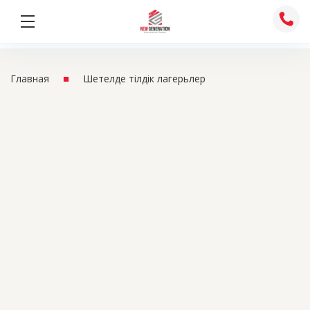
Skip
to
content
■
Главная
Шетелде тілдік лагерьлер