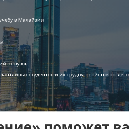
 учебу в Малайзии
ны
ий от вузов
антливых студентов и их трудоустройстве после о
ение» поможет ва