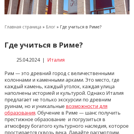
Кейсы по поступлению
Поступление за границу
США
Главная страница
»
Блог
»
Где учиться в Риме?
Турция
Где учиться в Риме?
Чехия
Языковые лагеря
25.04.2024
Италия
Рим — это древний город с величественными
колоннами и каменными арками. Это место, где
каждый камень, каждый уголок, каждая улица
наполнены историей и культурой. Однако Италия
предлагает не только экскурсии по древним
руинам, но и уникальные
возможности для
образования
. Обучение в Риме — шанс получить
престижное образование и погрузиться в
атмосферу богатого культурного наследия, которое
простирается сквозь века. Давайте рассмотрим,