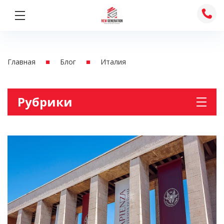
Перейти
к
содержимому
■
■
Главная
Блог
Италия
Рубрики
Австрия
Английски для школьников
Английский для взрослых
Без рубрики
Деловой английский
Италия
Канада