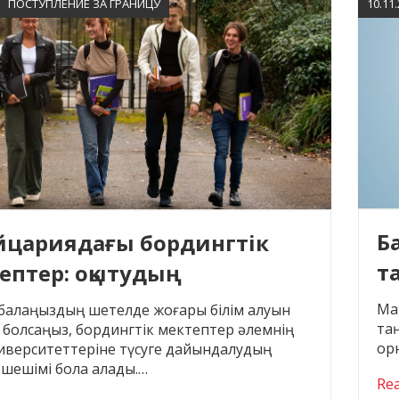
ПОСТУПЛЕНИЕ ЗА ГРАНИЦУ
10.11
Б
цариядағы бордингтік
т
ептер: оқытудың
б
шеліктері
Мам
з балаңыздың шетелде жоғары білім алуын
таң
 болсаңыз, бордингтік мектептер әлемнің
ор
ниверситеттеріне түсуге дайындалудың
шешімі бола алады.…
Re