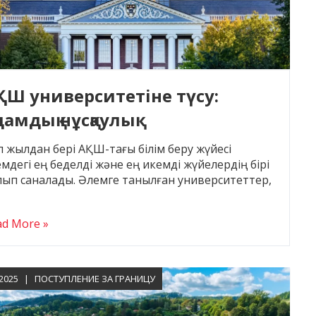
ҚШ университетіне түсу:
дамдық нұсқаулық
 жылдан бері АҚШ-тағы білім беру жүйесі
мдегі ең беделді және ең икемді жүйелердің бірі
лып саналады. Әлемге танылған университеттер,
ad More »
.2025
ПОСТУПЛЕНИЕ ЗА ГРАНИЦУ