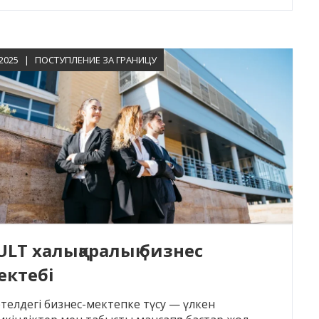
.2025
ПОСТУПЛЕНИЕ ЗА ГРАНИЦУ
ULT халықаралық бизнес
ектебі
телдегі бизнес-мектепке түсу — үлкен