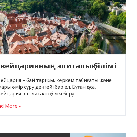
вейцарияның элиталық білімі
ейцария – бай тарихы, көркем табиғаты және
ары өмір сүру деңгейі бар ел. Бұған қоса,
ейцария өз элиталық білім беру…
ad More »