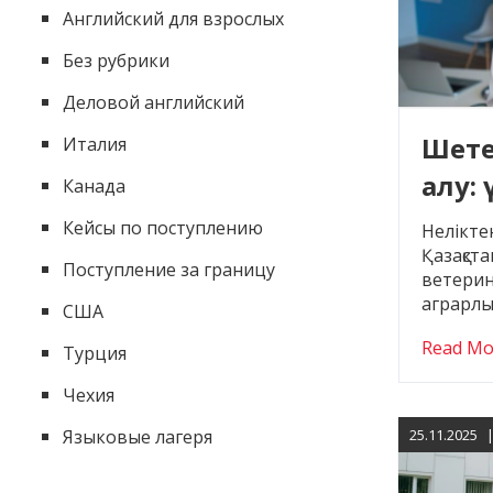
Английский для взрослых
Без рубрики
Деловой английский
Шете
Италия
алу: 
Канада
құны
Кейсы по поступлению
Нелікте
Қазақста
Поступление за границу
ветерин
аграрлы
США
Read Mo
Турция
Чехия
Языковые лагеря
25.11.2025