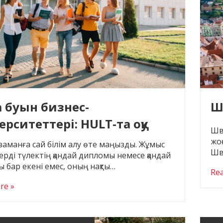
Ш
 буын бизнес-
рситеттері: HULT-та оқу
Шв
жоғ
 заманға сай білім алу өте маңызды. Жұмыс
Шв
ерді түлектің қандай дипломы немесе қандай
ы бар екені емес, оның нақты…
Re
re »