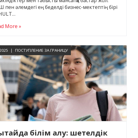
кіндіктер мен табысты мансапқа бастар жол.
 пен әлемдегі ең беделді бизнес-мектептің бірі
HULT…
ad More »
.2025
ПОСТУПЛЕНИЕ ЗА ГРАНИЦУ
ытайда білім алу: шетелдік