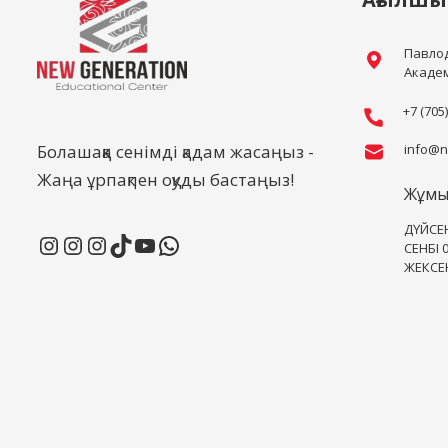
Павлод
Академ
+7 (705
Болашаққа сенімді қадам жасаңыз -
info@n
Жаңа ұрпақпен оқуды бастаңыз!
Жұмы
ДҮЙСЕН
СЕНБІ 0
ЖЕКСЕ