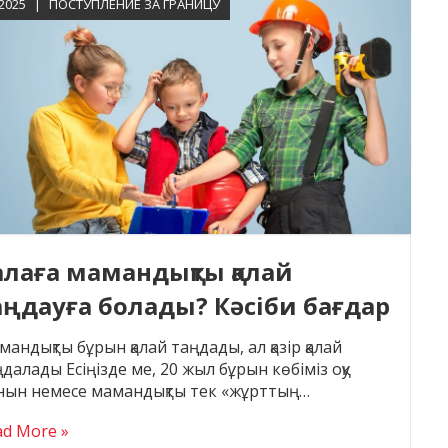
.2025
ПОСТУПЛЕНИЕ ЗА ГРАНИЦУ
алаға мамандықты қалай
аңдауға болады? Кәсіби бағдар
еруші маманның кеңесі
андықты бұрын қалай таңдады, ал қазір қалай
далады Есіңізде ме, 20 жыл бұрын көбіміз оқу
нын немесе мамандықты тек «жұрттың…
ad More »