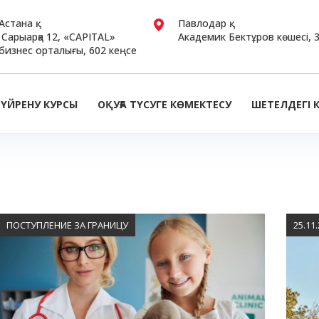
Астана қ.
Павлодар қ.
Сарыарқа 12, «CAPITAL»
Академик Бектұров көшесі, 
бизнес орталығы, 602 кеңсе
 ҮЙРЕНУ КУРСЫ
ОҚУҒА ТҮСУГЕ КӨМЕКТЕСУ
ШЕТЕЛДЕГІ 
ПОСТУПЛЕНИЕ ЗА ГРАНИЦУ
25.11