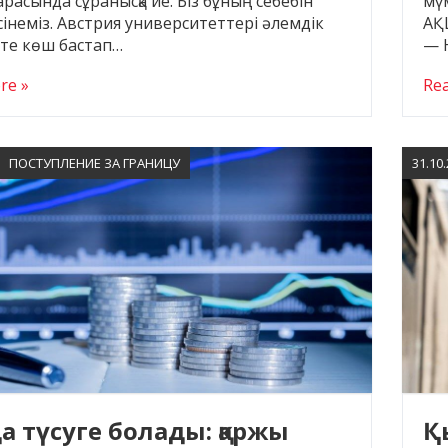
мүм
расында сұранысқа ие. Біз бұның себебін
АҚШ
сінеміз. Австрия университеттері әлемдік
— 
те көш бастап…
Re
re »
ПОСТУПЛЕНИЕ ЗА ГРАНИЦУ
31.10
а түсуге болады: қаржы
Қ