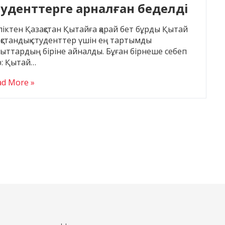
туденттерге арналған беделді
ниверситеттер
іктен Қазақстан Қытайға қарай бет бұрды Қытай
ақстандық студенттер үшін ең тартымды
ыттардың біріне айналды. Бұған бірнеше себеп
р: Қытай…
ad More »
Навигация