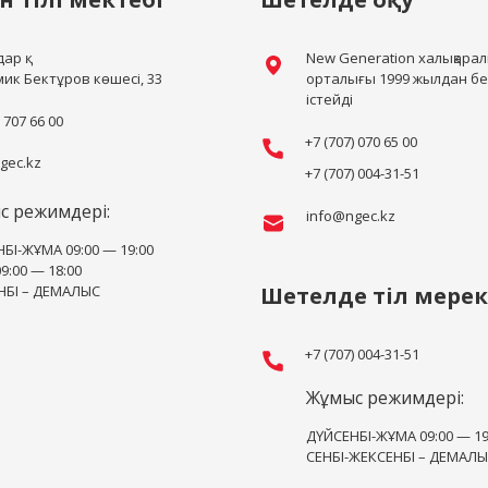
ар қ.
New Generation халықаралы
ик Бектұров көшесі, 33
орталығы 1999 жылдан бе
істейді
) 707 66 00
+7 (707) 070 65 00
gec.kz
+7 (707) 004-31-51
с режимдері:
info@ngec.kz
БІ-ЖҰМА 09:00 — 19:00
9:00 — 18:00
НБІ – ДЕМАЛЫС
Шетелде тіл мерек
+7 (707) 004-31-51
Жұмыс режимдері:
ДҮЙСЕНБІ-ЖҰМА 09:00 — 19
СЕНБІ-ЖЕКСЕНБІ – ДЕМАЛ