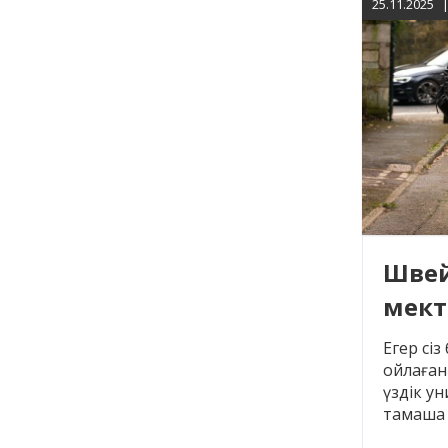
25.11.2025
Швей
мект
ерек
Егер сі
ойлаған
үздік у
тамаша 