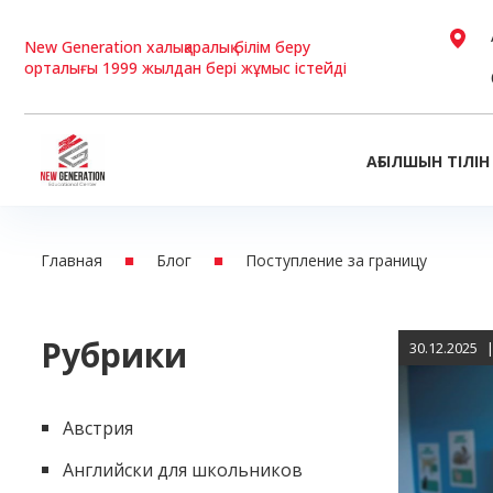
New Generation халықаралық білім беру
Skip
орталығы 1999 жылдан бері жұмыс істейді
to
content
АҒЫЛШЫН ТІЛІН
■
■
Главная
Блог
Поступление за границу
Рубрики
30.12.2025
Австрия
Английски для школьников