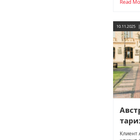
Read Mo
10.11.2025
Австр
тари
қабы
Клиент 