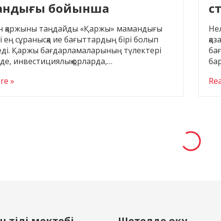
андығы бойынша
с
стандық студенттерге
у
н қаржыны таңдайды «Қаржы» мамандығы
Нел
лған үздік шетелдік
і ең сұранысқа ие бағыттардың бірі болып
қаз
реді. Қаржы бағдарламаларының түлектері
бағ
ерситеттер
де, инвестициялық қорларда,…
ба
re »
Re
 тілі мектебі
Шетелде оқу