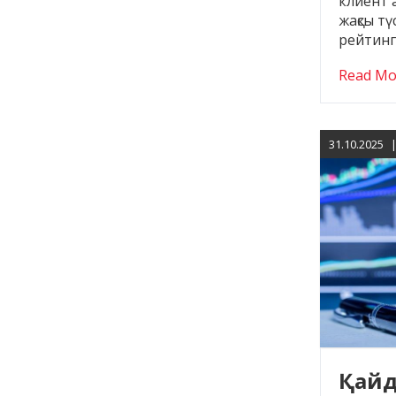
клиент а
жақсы тү
рейтинг
Read Mo
31.10.2025
Қайд