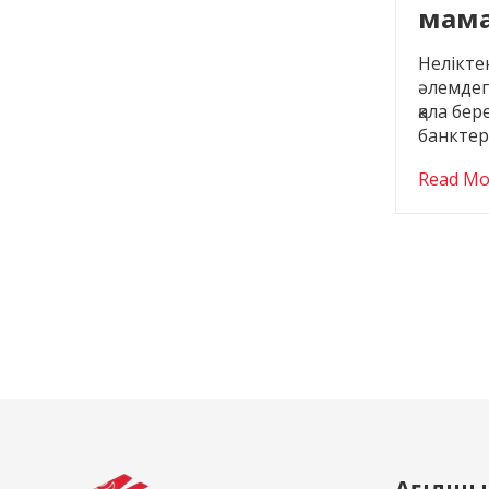
мам
қазақ
Нелікте
арна
әлемдег
қала бе
унив
банктер
Read Mo
Ағылшын