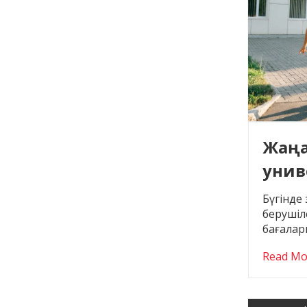
Жаңа
униве
Бүгінде
берушіл
бағалар
Read Mo