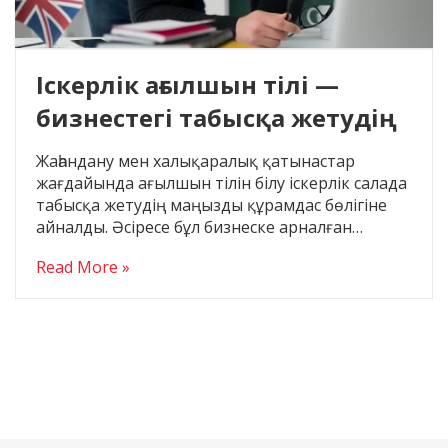
Канада
Кейсы по поступлению
Іскерлік ағылшын тілі —
Поступление за границу
бизнестегі табысқа жетудің
США
алғашқы қадамы
Жаһандану мен халықаралық қатынастар
Турция
жағдайында ағылшын тілін білу іскерлік салада
Чехия
табысқа жетудің маңызды құрамдас бөлігіне
айналды. Әсіресе бұл бизнеске арналған…
Языковые лагеря
Read More »