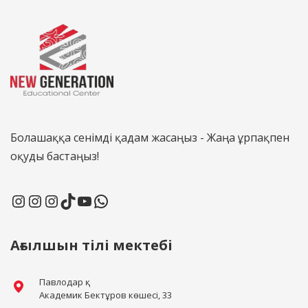
Болашаққа сенімді қадам жасаңыз - Жаңа ұрпақпен
оқуды бастаңыз!
Ағылшын тілі мектебі
Павлодар қ.
Академик Бектұров көшесі, 33