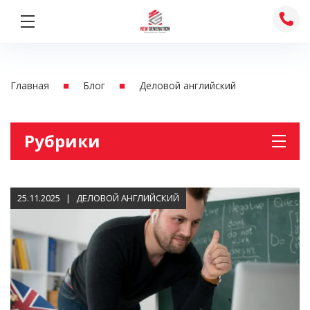
Skip
to
content
■
■
Главная
Блог
Деловой английский
Рубрики
Австрия
Английски для школьников
25.11.2025
ДЕЛОВОЙ АНГЛИЙСКИЙ
Английский для взрослых
Без рубрики
Деловой английский
Италия