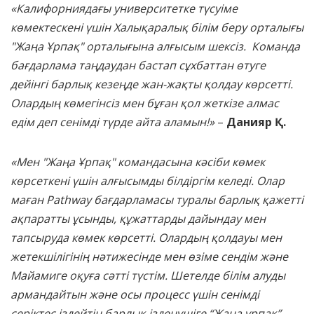
«Калифорниядағы университетке түсуіме
көмектескені үшін Халықаралық білім беру орталығы
"Жаңа Ұрпақ" орталығына алғысым шексіз. Команда
бағдарлама таңдаудан бастап сұхбаттан өтуге
дейінгі барлық кезеңде жан-жақты қолдау көрсетті.
Олардың көмегінсіз мен бұған қол жеткізе алмас
едім деп сенімді түрде айта аламын!»
–
Данияр Қ.
«Мен "Жаңа Ұрпақ" командасына кәсіби көмек
көрсеткені үшін алғысымды білдіргім келеді. Олар
маған Pathway бағдарламасы туралы барлық қажетті
ақпаратты ұсынды, құжаттарды дайындау мен
тапсыруда көмек көрсетті. Олардың қолдауы мен
жетекшілігінің нәтижесінде мен өзіме сендім және
Майамиге оқуға сәтті түстім. Шетелде білім алуды
армандайтын және осы процесс үшін сенімді
серіктес іздейтін барлық ізденушіге “Жаңа ұрпақ”