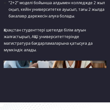
"2+2" моделі бойынша алдымен колледжде 2 жыл
оқып, кейін университетке ауысып, тағы 2 жылда
бакалавр дәрежесін алуға болады.
Қазақстан студенттері шетелде білім алуын
жалғастырып, АҚШ университеттерінде
магистратура бағдарламаларына қатысуға да
мүмкіндік алады.