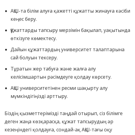
АҚШ-та білім алуға қажетті құжатты жинауға кәсіби
кеңес беру.
Құжаттарды тапсыру мерзімін бақылап, уақытында
өткізуге көмектесу.
Дайын құжаттардың университет талаптарына
сай болуын тексеру.
Тұратын жер табуға және жалға алу
келісімшартын рәсімдеуге қолдау көрсету.
АҚШ университетінен ресми шақырту алу
мүмкіндігіңізді арттыру.
Біздің қызметтерімізді таңдай отырып, сіз білімге
деген жаңа көзқарасқа, құжат тапсырудың әр
кезеңіндегі қолдауға, сондай-ақ АҚШ-тағы оқу