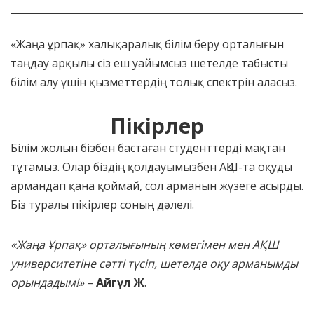
«Жаңа ұрпақ» халықаралық білім беру орталығын
таңдау арқылы сіз еш уайымсыз шетелде табысты
білім алу үшін қызметтердің толық спектрін аласыз.
Пікірлер
Білім жолын бізбен бастаған студенттерді мақтан
тұтамыз. Олар біздің қолдауымызбен АҚШ-та оқуды
армандап қана қоймай, сол арманын жүзеге асырды.
Біз туралы пікірлер соның дәлелі.
«Жаңа Ұрпақ» орталығының көмегімен мен АҚШ
университетіне сәтті түсіп, шетелде оқу арманымды
орындадым!»
–
Айгүл Ж
.