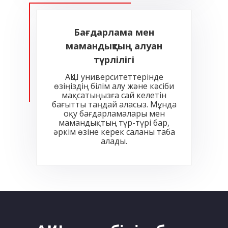
Бағдарлама мен
мамандықтың алуан
түрлілігі
АҚШ университеттерінде
өзіңіздің білім алу және кәсіби
мақсатыңызға сай келетін
бағытты таңдай аласыз. Мұнда
оқу бағдарламалары мен
мамандықтың түр-түрі бар,
әркім өзіне керек саланы таба
алады.