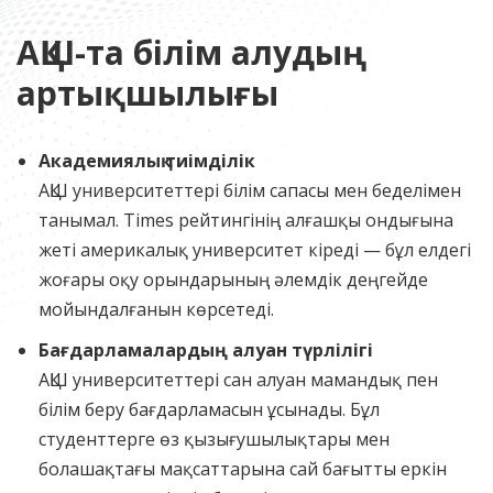
АҚШ-та білім алудың
артықшылығы
Академиялық тиімділік
АҚШ университеттері білім сапасы мен беделімен
танымал. Times рейтингінің алғашқы ондығына
жеті америкалық университет кіреді — бұл елдегі
жоғары оқу орындарының әлемдік деңгейде
мойындалғанын көрсетеді.
Бағдарламалардың алуан түрлілігі
АҚШ университеттері сан алуан мамандық пен
білім беру бағдарламасын ұсынады. Бұл
студенттерге өз қызығушылықтары мен
болашақтағы мақсаттарына сай бағытты еркін