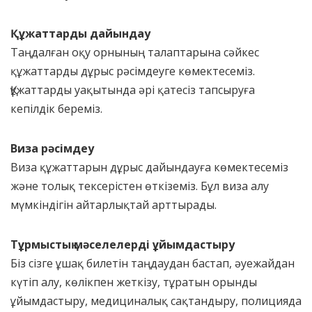
Құжаттарды дайындау
Таңдалған оқу орнының талаптарына сәйкес
құжаттарды дұрыс рәсімдеуге көмектесеміз.
Құжаттарды уақытында әрі қатесіз тапсыруға
кепілдік береміз.
Виза рәсімдеу
Виза құжаттарын дұрыс дайындауға көмектесеміз
және толық тексерістен өткіземіз. Бұл виза алу
мүмкіндігін айтарлықтай арттырады.
Тұрмыстық мәселелерді ұйымдастыру
Біз сізге ұшақ билетін таңдаудан бастап, әуежайдан
күтіп алу, көлікпен жеткізу, тұратын орынды
ұйымдастыру, медициналық сақтандыру, полицияда