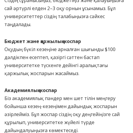
Сіздің сұранысыңыз, бюджетіңіз және қалауыңызға
сай әртүрлі елден 2–3 оқу орнын ұсынамыз. Бұл
университеттер сіздің талабыңызға сәйкес
таңдалады.
Бюджет және қаржылық жоспар
Оқудың бүкіл кезеңіне арналған шығынды $100
дәлдікпен есептеп, қазіргі сәттен бастап
университетке түскенге дейінгі аралықтағы
қаржылық жоспарын жасаймыз.
Академиялық жоспар
Біз академиялық пәндер мен шет тілін меңгеру
бойынша кезең-кезеңімен дайындық жоспарын
әзірлейміз. Бұл жоспар сіздің оқу деңгейіңізге сай
құрылып, университетке жүйелі түрде
дайындалуыңызға көмектеседі.