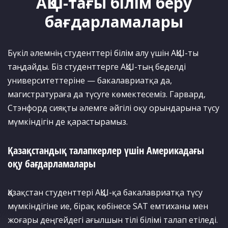
АҚШ-тағы білім беру
бағдарламалары
Бүкіл әлемнің студенттері білім алу үшін АҚШ-ты
таңдайды. Біз студенттерге АҚШ-тың беделді
университеттеріне — бакалавриатқа да,
магистратураға да түсуге көмектесеміз. Гарвард,
Стэнфорд сияқты әлемге әйгілі оқу орындарына түсу
мүмкіндігін де қарастырамыз.
Қазақстандық талапкерлер үшін Америкадағы
оқу бағдарламалары
Қазақстан студенттері АҚШ-қа бакалавриатқа түсу
мүмкіндігіне ие, бірақ көбінесе SAT емтиханы мен
жоғары деңгейдегі ағылшын тілі білімі талап етіледі.