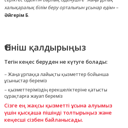
халықаралық білім беру орталығын ұсынар едім»
–
Әйгерім Б
.
Өтініш қалдырыңыз
Тегін кеңес беруден не күтуге болады:
– Жаңа ұрпаққа лайықты қызметтер бойынша
ұсыныстар береміз
– қызметтеріміздің ерекшеліктеріне қатысты
сұрақтарға жауап береміз
Сізге ең жақсы қызметті ұсына алуымыз
үшін қысқаша пішінді толтырыңыз және
кеңесші сізбен байланысады.