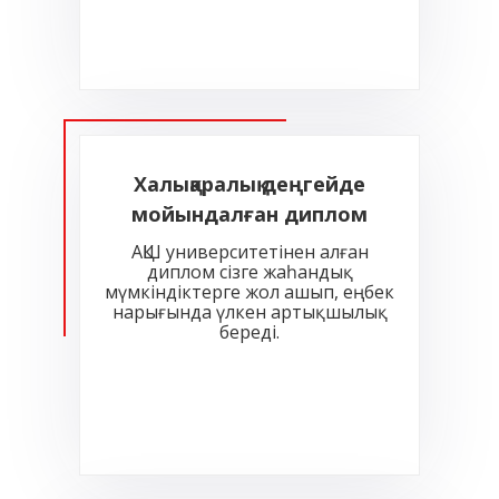
Халықаралық деңгейде
мойындалған диплом
АҚШ университетінен алған
диплом сізге жаһандық
мүмкіндіктерге жол ашып, еңбек
нарығында үлкен артықшылық
береді
.