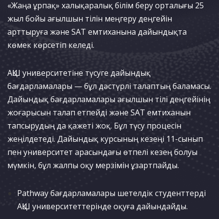
«Жаңа ұрпақ» халықаралық білім беру орталығы 25
жыл бойы ағылшын тілін меңгеру деңгейін
арттыруға және SAT емтиханына дайындықта
көмек көрсетіп келеді.
АҚШ университетіне түсуге дайындық
бағдарламалары — бұл дәстүрлі талаптың баламасы.
Дайындық бағдарламалары ағылшын тілі деңгейінің
жоғарысын талап етпейді және SAT емтиханын
тапсырудың да қажеті жоқ. Бұл түсу процесін
жеңілдетеді. Дайындық курсының кезеңі 11-сынып
пен университет арасындағы өтпелі кезең болуы
мүмкін, бұл жалпы оқу мерзімін ұзартпайды.
Pathway бағдарламалары шетелдік студенттерді
АҚШ университеттерінде оқуға дайындайды.