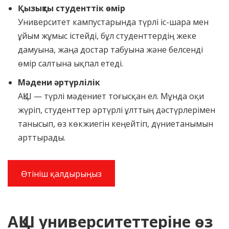
Қызықты студенттік өмір
Университет кампустарында түрлі іс-шара мен
ұйым жұмыс істейді, бұл студенттердің жеке
дамуына, жаңа достар табуына және белсенді
өмір салтына ықпал етеді.
Мәдени әртүрлілік
АҚШ — түрлі мәдениет тоғысқан ел. Мұнда оқи
жүріп, студенттер әртүрлі ұлттың дәстүрлерімен
танысып, өз көкжиегін кеңейтіп, дүниетанымын
арттырады.
Өтініш қалдырыңыз
АҚШ университеттеріне өз