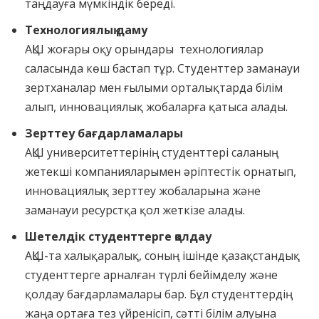
таңдауға мүмкіндік береді.
Технологиялық даму
АҚШ жоғары оқу орындары технологиялар
саласында көш бастап тұр. Студенттер заманауи
зертханалар мен ғылыми орталықтарда білім
алып, инновациялық жобаларға қатыса алады.
Зерттеу бағдарламалары
АҚШ университеттерінің студенттері саланың
жетекші компанияларымен әріптестік орнатып,
инновациялық зерттеу жобаларына және
заманауи ресурстқа қол жеткізе алады.
Шетелдік студенттерге қолдау
АҚШ-та халықаралық, соның ішінде қазақстандық
студенттерге арналған түрлі бейімделу және
қолдау бағдарламалары бар. Бұл студенттердің
жаңа ортаға тез үйренісіп, сәтті білім алуына