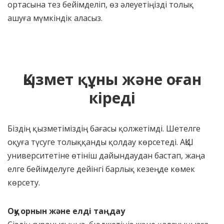
ортасына тез бейімделіп, өз әлеуетіңізді толық
ашуға мүмкіндік аласыз.
Қызмет құны және оған
кіреді
Біздің қызметіміздің бағасы қолжетімді. Шетелге
оқуға түсуге толыққанды қолдау көрсетеді. АҚШ
университетіне өтініш дайындаудан бастап, жаңа
елге бейімделуге дейінгі барлық кезеңде көмек
көрсету.
Оқу орнын және елді таңдау