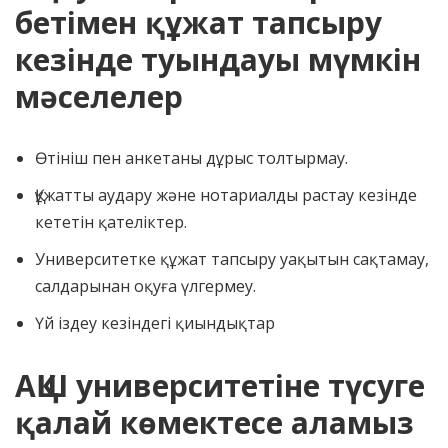
бетімен құжат тапсыру
кезінде туындауы мүмкін
мәселелер
Өтініш пен анкетаны дұрыс толтырмау.
Құжатты аудару және нотариалды растау кезінде
кететін қателіктер.
Университетке құжат тапсыру уақытын сақтамау,
салдарынан оқуға үлгермеу.
Үй іздеу кезіндегі қиындықтар
АҚШ университетіне түсуге
қалай көмектесе аламыз