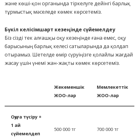
және көші-қон органында тіркелуге дейінгі барлық
тұрмыстық мәселеде көмек көрсетеміз.
Бүкіл келісімшарт кезеңінде сүйемелдеу
Біз сізді тек алғашқы оқу кезеңінде ғана емес, оқу
барысының барлық келесі сатыларында да қолдап
отырамыз. Шетелде өмір сүруіңізге қолайлы жағдай
жасау үшін үнемі жан-жақты көмек көрсетеміз.
Жекеменшік
Мемлекеттік
ЖОО-лар
ЖОО-лар
Оқуға түсіру +
1 ай
500 000 тг
700 000 тг
сүйемелдеп