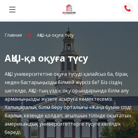
Skip
to
content
■
Главная
АҚШ-қа оқуға түсу
АҚШ-қа оқуға түсу
АҚШ университетіне оқуға түсуді қалайсыз ба, бірақ
неден бастарыңызды білмей жүрсіз бе? Біз сіздің
шетелде, АҚШ-тың үздік оқу орындарында білім алу
арманыңызды жүзеге асыруға көмектесеміз.
Халықаралық білім беру орталығы «Жаңа буын» сізді
барлық кезеңде қолдап, ағылшын тілінде оқытатын
американдық университеттерге түсуге кепілдік
береді.