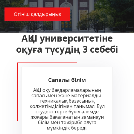
Өтініш қалдырыңыз
АҚШ университетіне
оқуға түсудің 3 себебі
Сапалы білім
АҚШ оқу бағдарламаларының
сапасымен және материалды-
техникалық базасының
қолжетімділігімен танымал. Бұл
студенттерге бүкіл әлемде
жоғары бағаланатын заманауи
білім мен тәжірибе алуға
мүмкіндік береді.