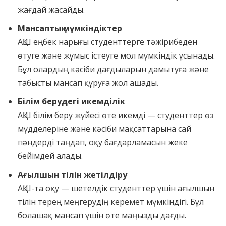
жағдай жасайды.
Мансаптық мүмкіндіктер
АҚШ еңбек нарығы студенттерге тәжірибеден
өтуге және жұмыс істеуге мол мүмкіндік ұсынады.
Бұл олардың кәсіби дағдыларын дамытуға және
табысты мансап құруға жол ашады.
Білім берудегі икемділік
АҚШ білім беру жүйесі өте икемді — студенттер өз
мүдделеріне және кәсіби мақсаттарына сай
пәндерді таңдап, оқу бағдарламасын жеке
бейімдей алады.
Ағылшын тілін жетілдіру
АҚШ-та оқу — шетелдік студенттер үшін ағылшын
тілін терең меңгерудің керемет мүмкіндігі. Бұл
болашақ мансап үшін өте маңызды дағды.