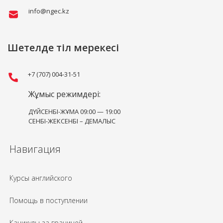
info@ngec.kz
Шетелде тіл мерекесі
+7 (707) 004-31-51
Жұмыс режимдері:
ДҮЙСЕНБІ-ЖҰМА 09:00 — 19:00
СЕНБІ-ЖЕКСЕНБІ – ДЕМАЛЫС
Навигация
Курсы английского
Помощь в поступлении
Каникулы за границей